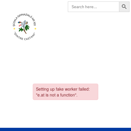
Search Butto
Search
for: