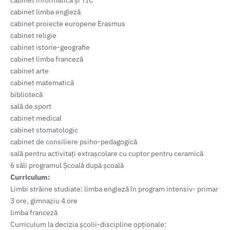
cabinet informatică și TIC
cabinet limba engleză
cabinet proiecte europene Erasmus
cabinet religie
cabinet istorie-geografie
cabinet limba franceză
cabinet arte
cabinet matematică
bibliotecă
sală de sport
cabinet medical
cabinet stomatologic
cabinet de consiliere psiho-pedagogică
sală pentru activitați extrașcolare cu cuptor pentru ceramică
6 săli programul Școală după școală
Curriculum:
Limbi străine studiate: limba engleză în program intensiv- primar
3 ore, gimnaziu 4 ore
limba franceză
Curriculum la decizia școlii-discipline opționale: