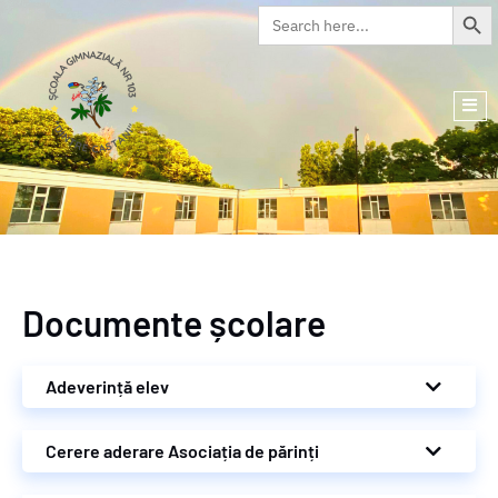
Search Butto
Search
for:
Documente școlare
Adeverință elev
Cerere aderare Asociația de părinți