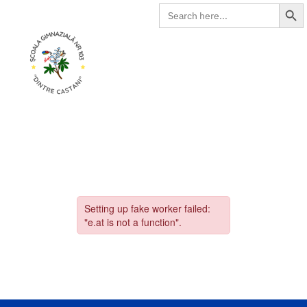
Search Butto
Search
for: