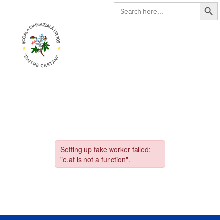
Search Butto
Search
for: