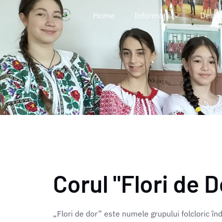
Home
Informații
Despr
Corul "Flori de D
„Flori de dor” este numele grupului folcloric î