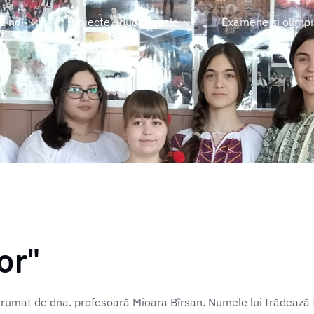
e noi
Proiecte educaționale
Examene și olimp
or"
ndrumat de dna. profesoară Mioara Bîrsan. Numele lui trădează t