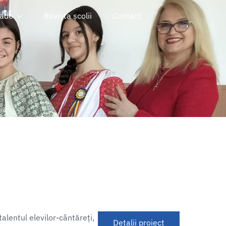
iade
Revista școlii
Contact
alentul elevilor-cântăreți,
Detalii proiect