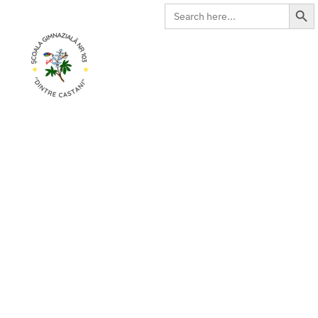
Search Butto
Search
for:
Revista nr. 23